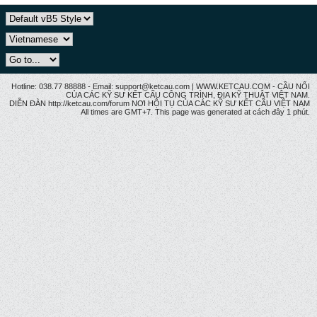
Hotline: 038.77 88888 - Email: support@ketcau.com | WWW.KETCAU.COM - CẦU NỐI
CỦA CÁC KỸ SƯ KẾT CẤU CÔNG TRÌNH, ĐỊA KỸ THUẬT VIỆT NAM.
DIỄN ĐÀN http://ketcau.com/forum NƠI HỘI TỤ CỦA CÁC KỸ SƯ KẾT CÂU VIỆT NAM
All times are GMT+7. This page was generated at cách đây 1 phút.