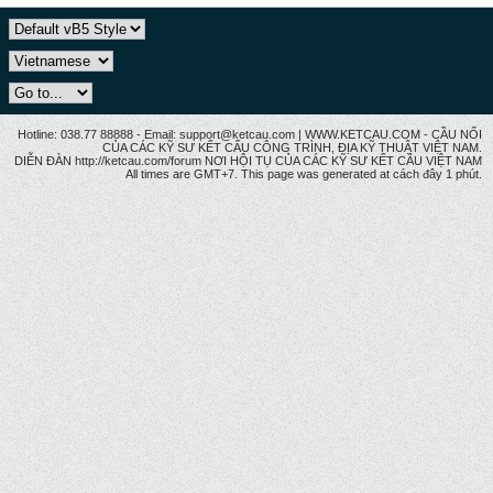
Hotline: 038.77 88888 - Email: support@ketcau.com | WWW.KETCAU.COM - CẦU NỐI
CỦA CÁC KỸ SƯ KẾT CẤU CÔNG TRÌNH, ĐỊA KỸ THUẬT VIỆT NAM.
DIỄN ĐÀN http://ketcau.com/forum NƠI HỘI TỤ CỦA CÁC KỸ SƯ KẾT CÂU VIỆT NAM
All times are GMT+7. This page was generated at cách đây 1 phút.