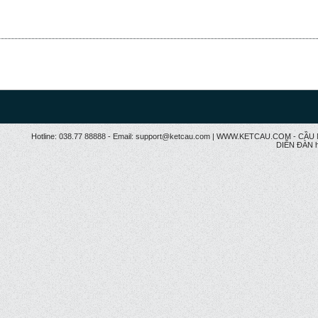
Hotline: 038.77 88888 - Email: support@ketcau.com | WWW.KETCAU.COM - 
DIỄN ĐÀN h