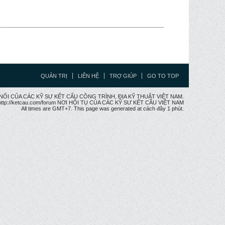
QUẢN TRỊ
LIÊN HỆ
TRỢ GIÚP
GO TO TOP
CẦU NỐI CỦA CÁC KỸ SƯ KẾT CẤU CÔNG TRÌNH, ĐỊA KỸ THUẬT VIỆT NAM.
ttp://ketcau.com/forum NƠI HỘI TỤ CỦA CÁC KỸ SƯ KẾT CÂU VIỆT NAM
All times are GMT+7. This page was generated at cách đây 1 phút.