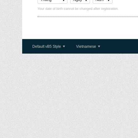
Your date of birth cannot be changed after registration.
Default vB5 Style
Vietnamese