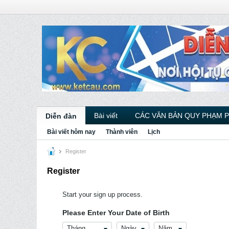
Bài viết
CÁC VĂN BẢN QUY PHẠM 
Diễn đàn
Bài viết hôm nay
Thành viên
Lịch
Register
Register
Start your sign up process.
Please Enter Your Date of Birth
Tháng
Ngày
Năm