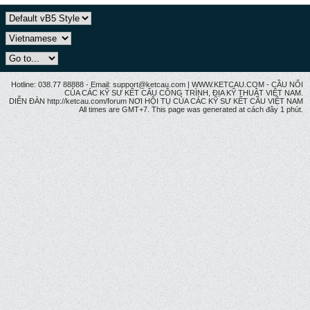
Hotline: 038.77 88888 - Email: support@ketcau.com | WWW.KETCAU.COM - CẦU NỐI
CỦA CÁC KỸ SƯ KẾT CẤU CÔNG TRÌNH, ĐỊA KỸ THUẬT VIỆT NAM.
DIỄN ĐÀN http://ketcau.com/forum NƠI HỘI TỤ CỦA CÁC KỸ SƯ KẾT CÂU VIỆT NAM
All times are GMT+7. This page was generated at cách đây 1 phút.