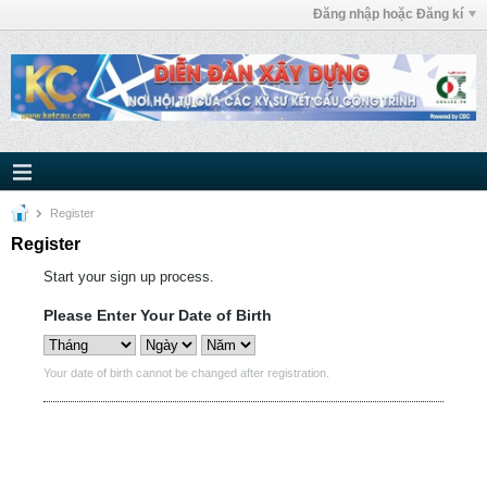
Đăng nhập hoặc Đăng kí
Register
Register
Start your sign up process.
Please Enter Your Date of Birth
Your date of birth cannot be changed after registration.