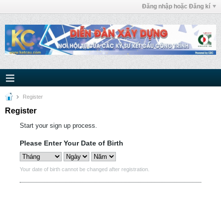
Đăng nhập hoặc Đăng kí
Register
Register
Start your sign up process.
Please Enter Your Date of Birth
Your date of birth cannot be changed after registration.