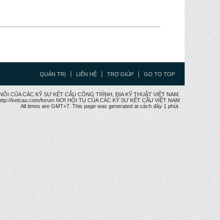
QUẢN TRỊ
LIÊN HỆ
TRỢ GIÚP
GO TO TOP
CẦU NỐI CỦA CÁC KỸ SƯ KẾT CẤU CÔNG TRÌNH, ĐỊA KỸ THUẬT VIỆT NAM.
ttp://ketcau.com/forum NƠI HỘI TỤ CỦA CÁC KỸ SƯ KẾT CÂU VIỆT NAM
All times are GMT+7. This page was generated at cách đây 1 phút.