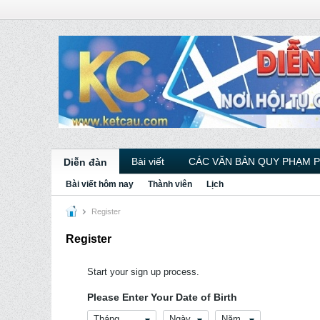
Bài viết
CÁC VĂN BẢN QUY PHẠM 
Diễn đàn
Bài viết hôm nay
Thành viên
Lịch
Register
Register
Start your sign up process.
Please Enter Your Date of Birth
Tháng
Ngày
Năm