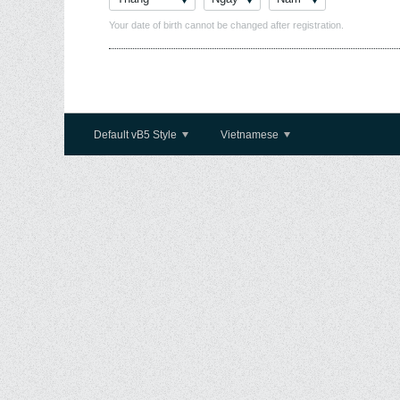
Your date of birth cannot be changed after registration.
Default vB5 Style
Vietnamese