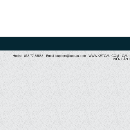
Hotline: 038.77 88888 - Email: support@ketcau.com | WWW.KETCAU.COM - 
DIỄN ĐÀN h