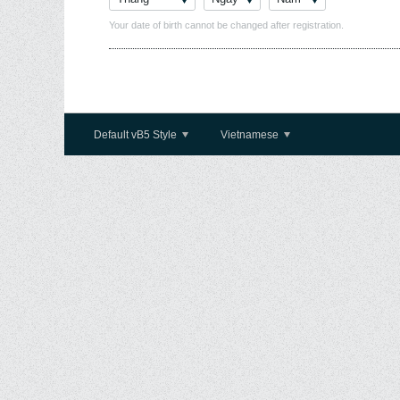
Your date of birth cannot be changed after registration.
Default vB5 Style
Vietnamese