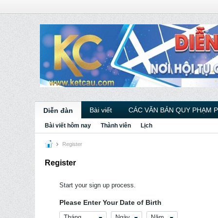
Bài viết
CÁC VĂN BẢN QUY PHẠM 
Diễn đàn
Bài viết hôm nay
Thành viên
Lịch
Register
Register
Start your sign up process.
Please Enter Your Date of Birth
Tháng
Ngày
Năm