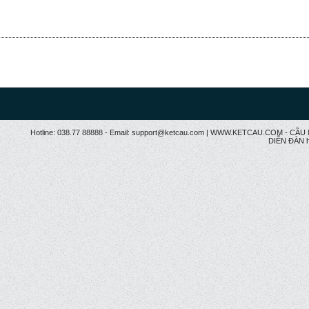
Hotline: 038.77 88888 - Email: support@ketcau.com | WWW.KETCAU.COM - 
DIỄN ĐÀN h