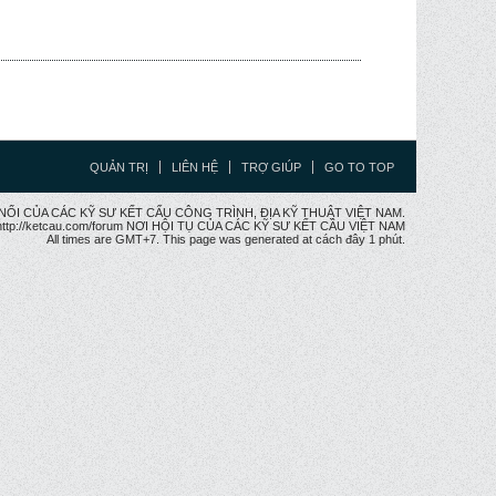
QUẢN TRỊ
LIÊN HỆ
TRỢ GIÚP
GO TO TOP
CẦU NỐI CỦA CÁC KỸ SƯ KẾT CẤU CÔNG TRÌNH, ĐỊA KỸ THUẬT VIỆT NAM.
ttp://ketcau.com/forum NƠI HỘI TỤ CỦA CÁC KỸ SƯ KẾT CÂU VIỆT NAM
All times are GMT+7. This page was generated at cách đây 1 phút.