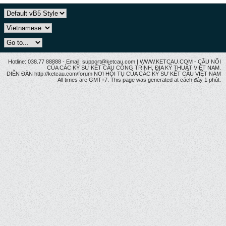
Hotline: 038.77 88888 - Email: support@ketcau.com | WWW.KETCAU.COM - CẦU NỐI
CỦA CÁC KỸ SƯ KẾT CẤU CÔNG TRÌNH, ĐỊA KỸ THUẬT VIỆT NAM.
DIỄN ĐÀN http://ketcau.com/forum NƠI HỘI TỤ CỦA CÁC KỸ SƯ KẾT CÂU VIỆT NAM
All times are GMT+7. This page was generated at cách đây 1 phút.