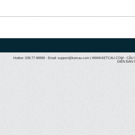
Hotline: 038.77 88888 - Email: support@ketcau.com | WWW.KETCAU.COM - 
DIỄN ĐÀN h