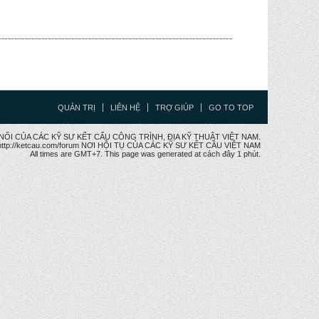
QUẢN TRỊ
LIÊN HỆ
TRỢ GIÚP
GO TO TOP
CẦU NỐI CỦA CÁC KỸ SƯ KẾT CẤU CÔNG TRÌNH, ĐỊA KỸ THUẬT VIỆT NAM.
ttp://ketcau.com/forum NƠI HỘI TỤ CỦA CÁC KỸ SƯ KẾT CÂU VIỆT NAM
All times are GMT+7. This page was generated at cách đây 1 phút.