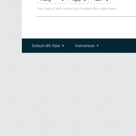
Your date of birth cannot be changed after registration.
Default vB5 Style
Vietnamese