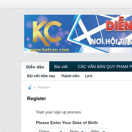
Bài viết
CÁC VĂN BẢN QUY PHẠM 
Diễn đàn
Bài viết hôm nay
Thành viên
Lịch
Register
Register
Start your sign up process.
Please Enter Your Date of Birth
Tháng
Ngày
Năm