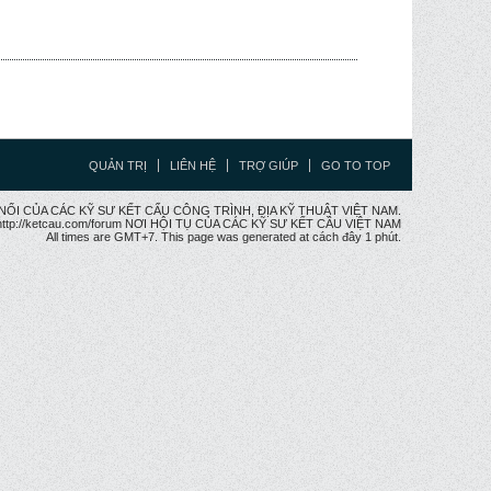
QUẢN TRỊ
LIÊN HỆ
TRỢ GIÚP
GO TO TOP
CẦU NỐI CỦA CÁC KỸ SƯ KẾT CẤU CÔNG TRÌNH, ĐỊA KỸ THUẬT VIỆT NAM.
ttp://ketcau.com/forum NƠI HỘI TỤ CỦA CÁC KỸ SƯ KẾT CÂU VIỆT NAM
All times are GMT+7. This page was generated at cách đây 1 phút.