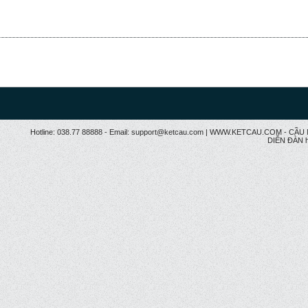
Hotline: 038.77 88888 - Email: support@ketcau.com | WWW.KETCAU.COM - 
DIỄN ĐÀN h