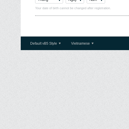
Your date of birth cannot be changed after registration.
Default vB5 Style
Vietnamese