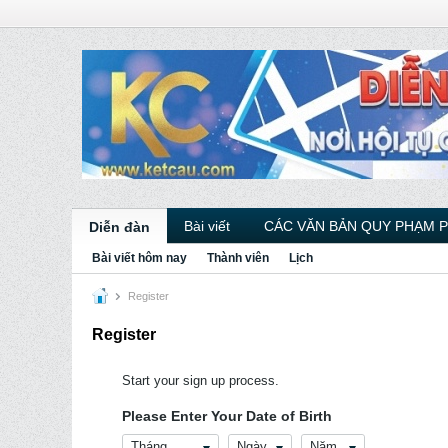
Bài viết
CÁC VĂN BẢN QUY PHẠM 
Diễn đàn
Bài viết hôm nay
Thành viên
Lịch
Register
Register
Start your sign up process.
Please Enter Your Date of Birth
Tháng
Ngày
Năm