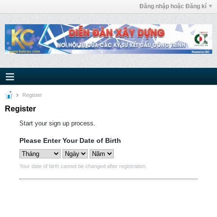
Đăng nhập hoặc Đăng kí
Register
Register
Start your sign up process.
Please Enter Your Date of Birth
Your date of birth cannot be changed after registration.