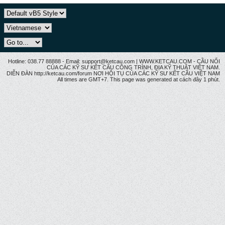
Hotline: 038.77 88888 - Email: support@ketcau.com | WWW.KETCAU.COM - CẦU NỐI
CỦA CÁC KỸ SƯ KẾT CẤU CÔNG TRÌNH, ĐỊA KỸ THUẬT VIỆT NAM.
DIỄN ĐÀN http://ketcau.com/forum NƠI HỘI TỤ CỦA CÁC KỸ SƯ KẾT CÂU VIỆT NAM
All times are GMT+7. This page was generated at cách đây 1 phút.