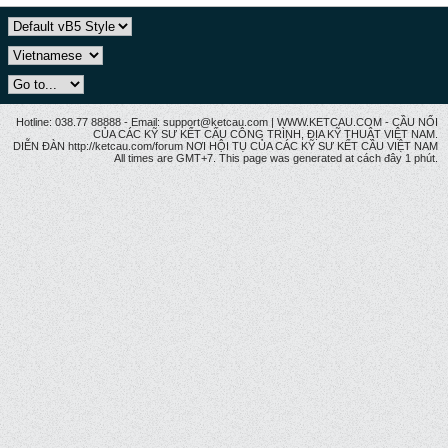
Hotline: 038.77 88888 - Email: support@ketcau.com | WWW.KETCAU.COM - CẦU NỐI
CỦA CÁC KỸ SƯ KẾT CẤU CÔNG TRÌNH, ĐỊA KỸ THUẬT VIỆT NAM.
DIỄN ĐÀN http://ketcau.com/forum NƠI HỘI TỤ CỦA CÁC KỸ SƯ KẾT CÂU VIỆT NAM
All times are GMT+7. This page was generated at cách đây 1 phút.