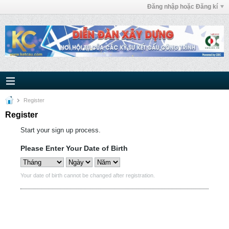
Đăng nhập hoặc Đăng kí
Register
Register
Start your sign up process.
Please Enter Your Date of Birth
Your date of birth cannot be changed after registration.