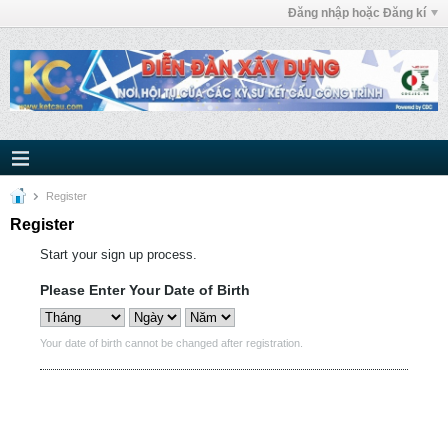
Đăng nhập hoặc Đăng kí
Register
Register
Start your sign up process.
Please Enter Your Date of Birth
Your date of birth cannot be changed after registration.