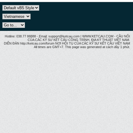
Hotline: 038.77 88888 - Email: support@ketcau.com | WWW.KETCAU.COM - CẦU NỐI
CỦA CÁC KỸ SƯ KẾT CẤU CÔNG TRÌNH, ĐỊA KỸ THUẬT VIỆT NAM.
DIỄN ĐÀN http://ketcau.com/forum NƠI HỘI TỤ CỦA CÁC KỸ SƯ KẾT CÂU VIỆT NAM
All times are GMT+7. This page was generated at cách đây 1 phút.