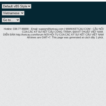
Hotline: 038.77 88888 - Email: support@ketcau.com | WWW.KETCAU.COM - CẦU NỐI
CỦA CÁC KỸ SƯ KẾT CẤU CÔNG TRÌNH, ĐỊA KỸ THUẬT VIỆT NAM.
DIỄN ĐÀN http://ketcau.com/forum NƠI HỘI TỤ CỦA CÁC KỸ SƯ KẾT CÂU VIỆT NAM
All times are GMT+7. This page was generated at cách đây 1 phút.