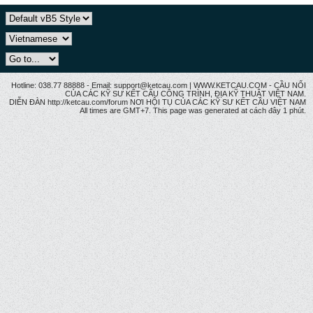
Hotline: 038.77 88888 - Email: support@ketcau.com | WWW.KETCAU.COM - CẦU NỐI
CỦA CÁC KỸ SƯ KẾT CẤU CÔNG TRÌNH, ĐỊA KỸ THUẬT VIỆT NAM.
DIỄN ĐÀN http://ketcau.com/forum NƠI HỘI TỤ CỦA CÁC KỸ SƯ KẾT CÂU VIỆT NAM
All times are GMT+7. This page was generated at cách đây 1 phút.