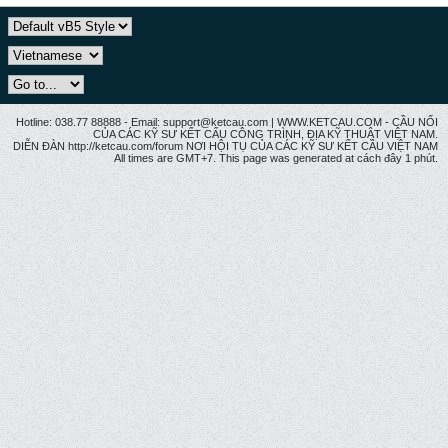
Hotline: 038.77 88888 - Email: support@ketcau.com | WWW.KETCAU.COM - CẦU NỐI
CỦA CÁC KỸ SƯ KẾT CẤU CÔNG TRÌNH, ĐỊA KỸ THUẬT VIỆT NAM.
DIỄN ĐÀN http://ketcau.com/forum NƠI HỘI TỤ CỦA CÁC KỸ SƯ KẾT CÂU VIỆT NAM
All times are GMT+7. This page was generated at cách đây 1 phút.