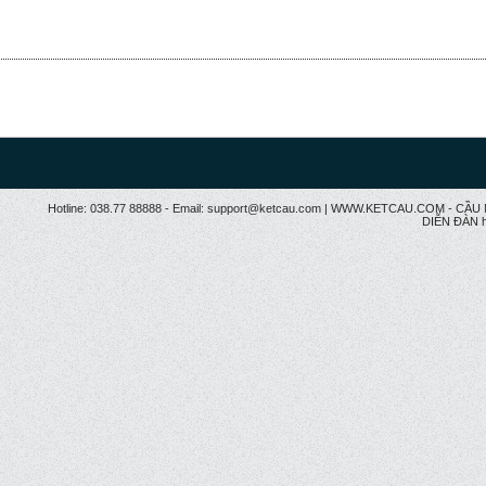
Hotline: 038.77 88888 - Email: support@ketcau.com | WWW.KETCAU.COM - 
DIỄN ĐÀN h