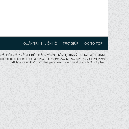
QUẢN TRỊ
LIÊN HỆ
TRỢ GIÚP
GO TO TOP
CẦU NỐI CỦA CÁC KỸ SƯ KẾT CẤU CÔNG TRÌNH, ĐỊA KỸ THUẬT VIỆT NAM.
ttp://ketcau.com/forum NƠI HỘI TỤ CỦA CÁC KỸ SƯ KẾT CÂU VIỆT NAM
All times are GMT+7. This page was generated at cách đây 1 phút.