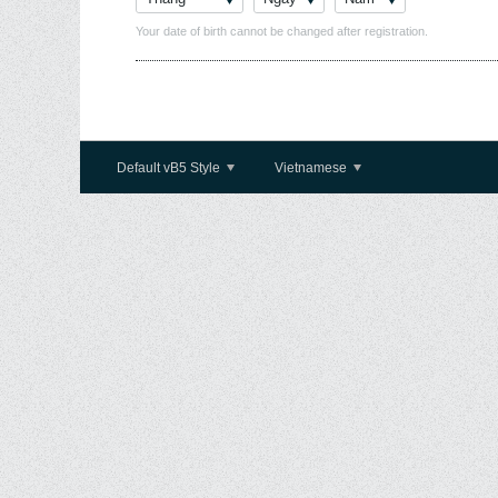
Your date of birth cannot be changed after registration.
Default vB5 Style
Vietnamese