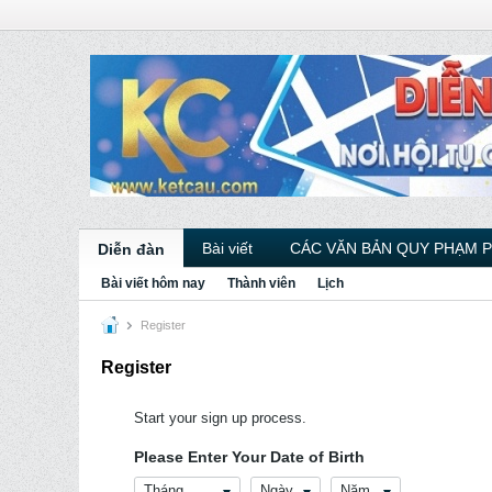
Bài viết
CÁC VĂN BẢN QUY PHẠM 
Diễn đàn
Bài viết hôm nay
Thành viên
Lịch
Register
Register
Start your sign up process.
Please Enter Your Date of Birth
Tháng
Ngày
Năm