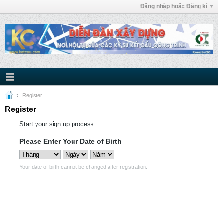
Đăng nhập hoặc Đăng kí
Register
Register
Start your sign up process.
Please Enter Your Date of Birth
Your date of birth cannot be changed after registration.