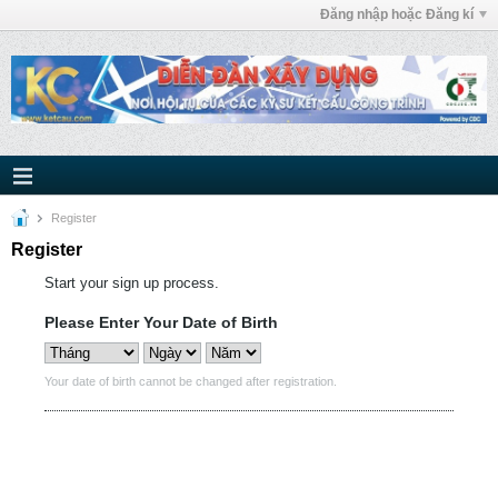
Đăng nhập hoặc Đăng kí
Register
Register
Start your sign up process.
Please Enter Your Date of Birth
Your date of birth cannot be changed after registration.