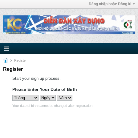
Đăng nhập hoặc Đăng kí
Register
Register
Start your sign up process.
Please Enter Your Date of Birth
Your date of birth cannot be changed after registration.