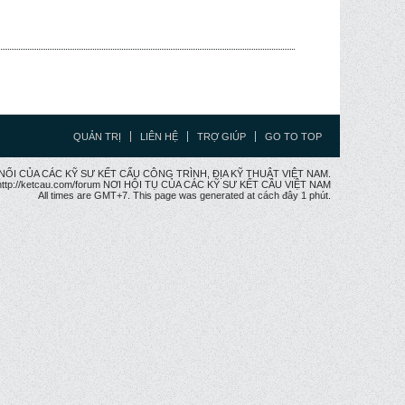
QUẢN TRỊ
LIÊN HỆ
TRỢ GIÚP
GO TO TOP
CẦU NỐI CỦA CÁC KỸ SƯ KẾT CẤU CÔNG TRÌNH, ĐỊA KỸ THUẬT VIỆT NAM.
ttp://ketcau.com/forum NƠI HỘI TỤ CỦA CÁC KỸ SƯ KẾT CÂU VIỆT NAM
All times are GMT+7. This page was generated at cách đây 1 phút.