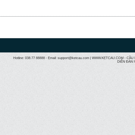
Hotline: 038.77 88888 - Email: support@ketcau.com | WWW.KETCAU.COM - 
DIỄN ĐÀN h