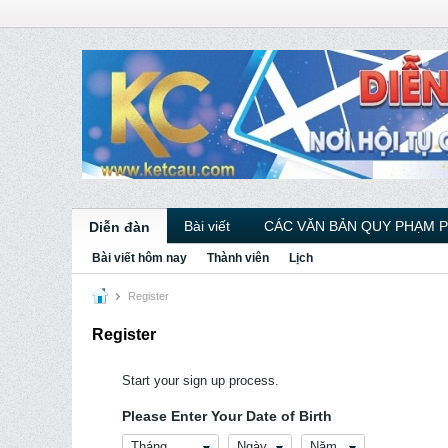
Bài viết
CÁC VĂN BẢN QUY PHẠM 
Diễn đàn
Bài viết hôm nay
Thành viên
Lịch
Register
Register
Start your sign up process.
Please Enter Your Date of Birth
Tháng
Ngày
Năm