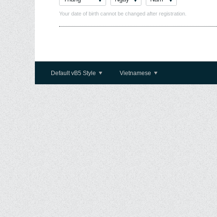
Your date of birth cannot be changed after registration.
Default vB5 Style
Vietnamese