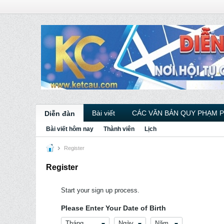
Bài viết
CÁC VĂN BẢN QUY PHẠM 
Diễn đàn
Bài viết hôm nay
Thành viên
Lịch
Register
Register
Start your sign up process.
Please Enter Your Date of Birth
Tháng
Ngày
Năm