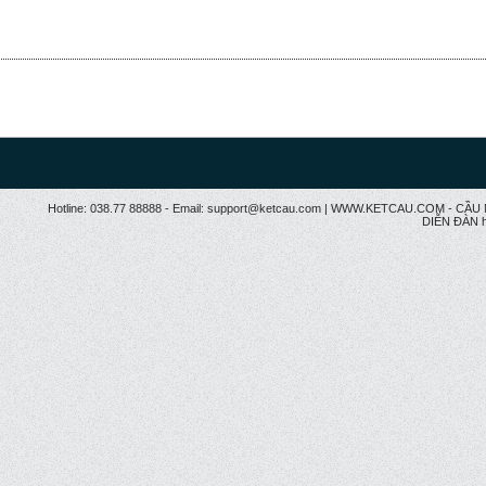
Hotline: 038.77 88888 - Email: support@ketcau.com | WWW.KETCAU.COM - 
DIỄN ĐÀN h