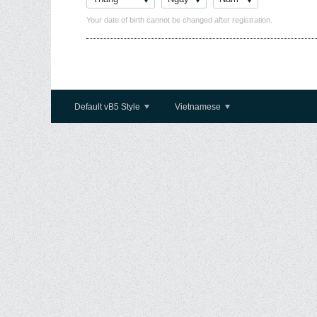
Your date of birth cannot be changed after registration.
Default vB5 Style
Vietnamese