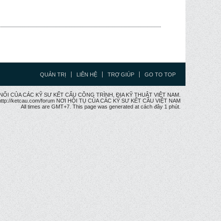
QUẢN TRỊ
LIÊN HỆ
TRỢ GIÚP
GO TO TOP
CẦU NỐI CỦA CÁC KỸ SƯ KẾT CẤU CÔNG TRÌNH, ĐỊA KỸ THUẬT VIỆT NAM.
ttp://ketcau.com/forum NƠI HỘI TỤ CỦA CÁC KỸ SƯ KẾT CÂU VIỆT NAM
All times are GMT+7. This page was generated at cách đây 1 phút.