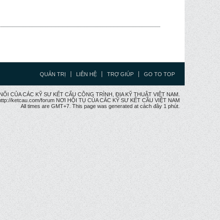
QUẢN TRỊ
LIÊN HỆ
TRỢ GIÚP
GO TO TOP
CẦU NỐI CỦA CÁC KỸ SƯ KẾT CẤU CÔNG TRÌNH, ĐỊA KỸ THUẬT VIỆT NAM.
ttp://ketcau.com/forum NƠI HỘI TỤ CỦA CÁC KỸ SƯ KẾT CÂU VIỆT NAM
All times are GMT+7. This page was generated at cách đây 1 phút.