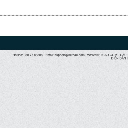
Hotline: 038.77 88888 - Email: support@ketcau.com | WWW.KETCAU.COM - 
DIỄN ĐÀN h