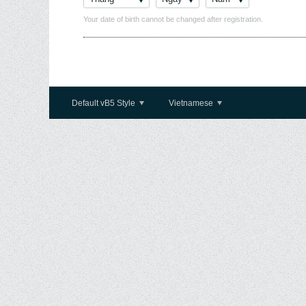
Your date of birth cannot be changed after registration.
Default vB5 Style
Vietnamese