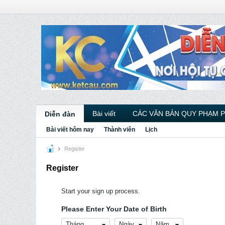
Bài viết
CÁC VĂN BẢN QUY PHẠM 
Diễn đàn
Bài viết hôm nay
Thành viên
Lịch
Register
Register
Start your sign up process.
Please Enter Your Date of Birth
Tháng
Ngày
Năm