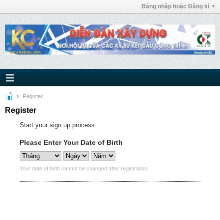
Đăng nhập hoặc Đăng kí
Register
Register
Start your sign up process.
Please Enter Your Date of Birth
Your date of birth cannot be changed after registration.