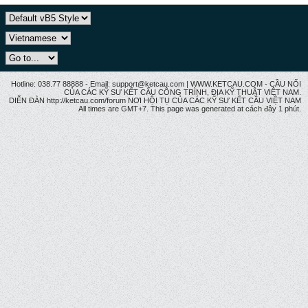
Hotline: 038.77 88888 - Email: support@ketcau.com | WWW.KETCAU.COM - CẦU NỐI
CỦA CÁC KỸ SƯ KẾT CẤU CÔNG TRÌNH, ĐỊA KỸ THUẬT VIỆT NAM.
DIỄN ĐÀN http://ketcau.com/forum NƠI HỘI TỤ CỦA CÁC KỸ SƯ KẾT CÂU VIỆT NAM
All times are GMT+7. This page was generated at cách đây 1 phút.