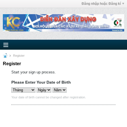
Đăng nhập hoặc Đăng kí
Register
Register
Start your sign up process.
Please Enter Your Date of Birth
Your date of birth cannot be changed after registration.