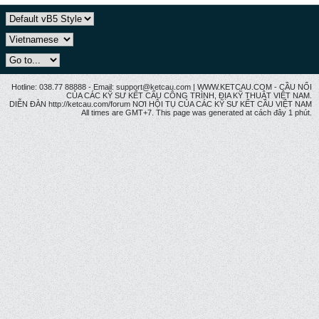
Hotline: 038.77 88888 - Email: support@ketcau.com | WWW.KETCAU.COM - CẦU NỐI
CỦA CÁC KỸ SƯ KẾT CẤU CÔNG TRÌNH, ĐỊA KỸ THUẬT VIỆT NAM.
DIỄN ĐÀN http://ketcau.com/forum NƠI HỘI TỤ CỦA CÁC KỸ SƯ KẾT CÂU VIỆT NAM
All times are GMT+7. This page was generated at cách đây 1 phút.