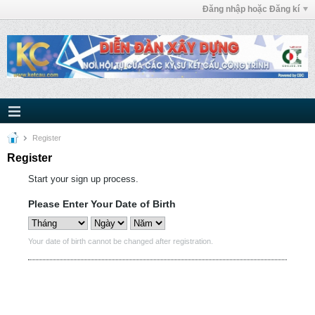
Đăng nhập hoặc Đăng kí
Register
Register
Start your sign up process.
Please Enter Your Date of Birth
Your date of birth cannot be changed after registration.