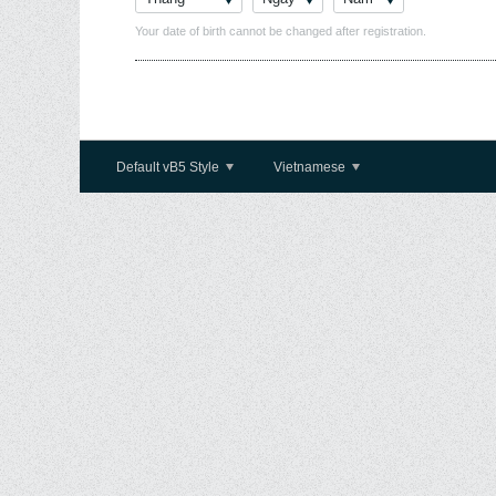
Your date of birth cannot be changed after registration.
Default vB5 Style
Vietnamese