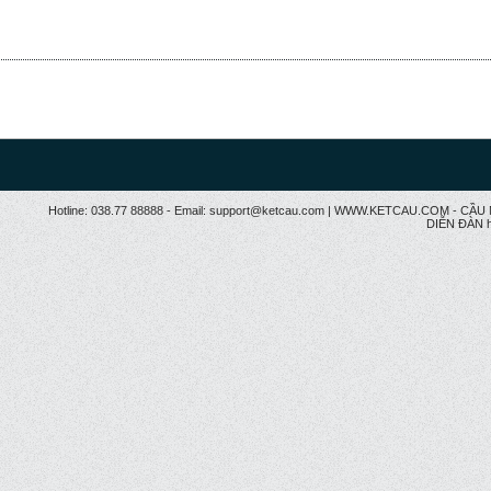
Hotline: 038.77 88888 - Email: support@ketcau.com | WWW.KETCAU.COM - 
DIỄN ĐÀN h