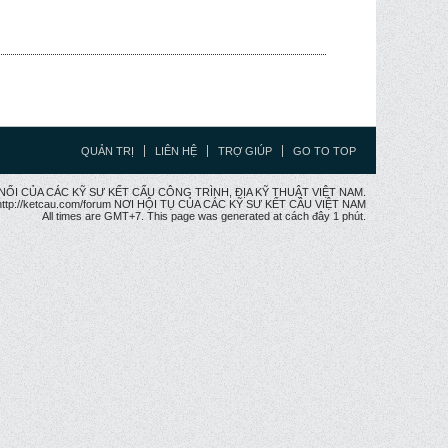
QUẢN TRỊ
LIÊN HỆ
TRỢ GIÚP
GO TO TOP
CẦU NỐI CỦA CÁC KỸ SƯ KẾT CẤU CÔNG TRÌNH, ĐỊA KỸ THUẬT VIỆT NAM.
ttp://ketcau.com/forum NƠI HỘI TỤ CỦA CÁC KỸ SƯ KẾT CÂU VIỆT NAM
All times are GMT+7. This page was generated at cách đây 1 phút.