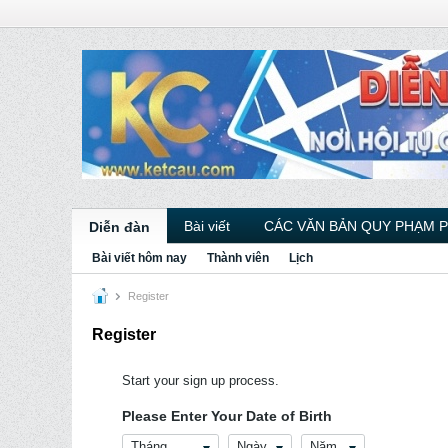
Bài viết
CÁC VĂN BẢN QUY PHẠM 
Diễn đàn
Bài viết hôm nay
Thành viên
Lịch
Register
Register
Start your sign up process.
Please Enter Your Date of Birth
Tháng
Ngày
Năm