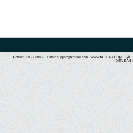
Hotline: 038.77 88888 - Email: support@ketcau.com | WWW.KETCAU.COM - 
DIỄN ĐÀN h