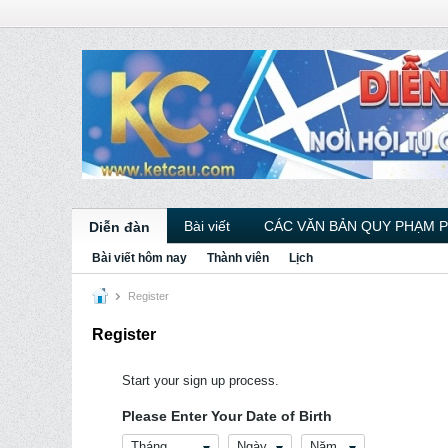
Bài viết
CÁC VĂN BẢN QUY PHẠM 
Diễn đàn
Bài viết hôm nay
Thành viên
Lịch
Register
Register
Start your sign up process.
Please Enter Your Date of Birth
Tháng
Ngày
Năm