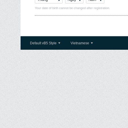
Your date of birth cannot be changed after registration.
Default vB5 Style
Vietnamese