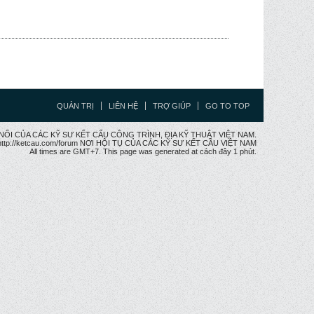
QUẢN TRỊ
LIÊN HỆ
TRỢ GIÚP
GO TO TOP
CẦU NỐI CỦA CÁC KỸ SƯ KẾT CẤU CÔNG TRÌNH, ĐỊA KỸ THUẬT VIỆT NAM.
ttp://ketcau.com/forum NƠI HỘI TỤ CỦA CÁC KỸ SƯ KẾT CÂU VIỆT NAM
All times are GMT+7. This page was generated at cách đây 1 phút.