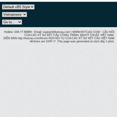
Hotline: 038.77 88888 - Email: support@ketcau.com | WWW.KETCAU.COM - CẦU NỐI
CỦA CÁC KỸ SƯ KẾT CẤU CÔNG TRÌNH, ĐỊA KỸ THUẬT VIỆT NAM.
DIỄN ĐÀN http://ketcau.com/forum NƠI HỘI TỤ CỦA CÁC KỸ SƯ KẾT CÂU VIỆT NAM
All times are GMT+7. This page was generated at cách đây 1 phút.