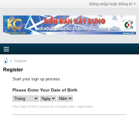
Đăng nhập hoặc Đăng kí
Register
Register
Start your sign up process.
Please Enter Your Date of Birth
Your date of birth cannot be changed after registration.