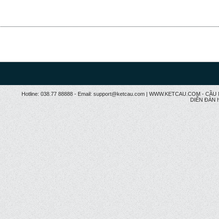
Hotline: 038.77 88888 - Email: support@ketcau.com | WWW.KETCAU.COM - 
DIỄN ĐÀN h