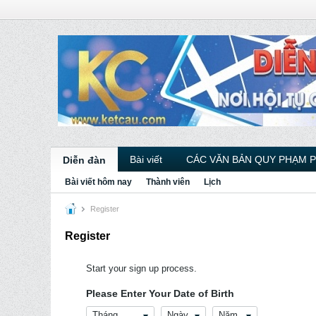
Bài viết
CÁC VĂN BẢN QUY PHẠM 
Diễn đàn
Bài viết hôm nay
Thành viên
Lịch
Register
Register
Start your sign up process.
Please Enter Your Date of Birth
Tháng
Ngày
Năm