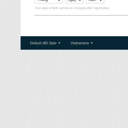
Your date of birth cannot be changed after registration.
Default vB5 Style
Vietnamese