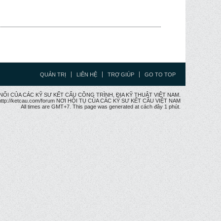
QUẢN TRỊ
LIÊN HỆ
TRỢ GIÚP
GO TO TOP
CẦU NỐI CỦA CÁC KỸ SƯ KẾT CẤU CÔNG TRÌNH, ĐỊA KỸ THUẬT VIỆT NAM.
ttp://ketcau.com/forum NƠI HỘI TỤ CỦA CÁC KỸ SƯ KẾT CÂU VIỆT NAM
All times are GMT+7. This page was generated at cách đây 1 phút.