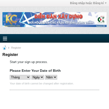
Đăng nhập hoặc Đăng kí
Register
Register
Start your sign up process.
Please Enter Your Date of Birth
Your date of birth cannot be changed after registration.