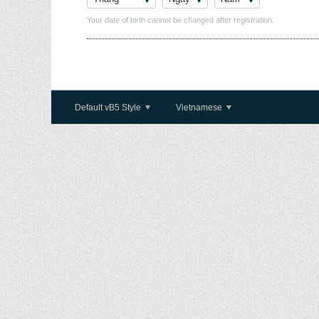
Your date of birth cannot be changed after registration.
Default vB5 Style
Vietnamese