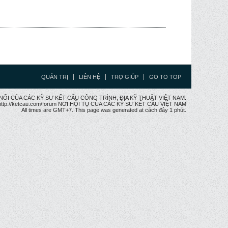
QUẢN TRỊ
LIÊN HỆ
TRỢ GIÚP
GO TO TOP
CẦU NỐI CỦA CÁC KỸ SƯ KẾT CẤU CÔNG TRÌNH, ĐỊA KỸ THUẬT VIỆT NAM.
ttp://ketcau.com/forum NƠI HỘI TỤ CỦA CÁC KỸ SƯ KẾT CÂU VIỆT NAM
All times are GMT+7. This page was generated at cách đây 1 phút.