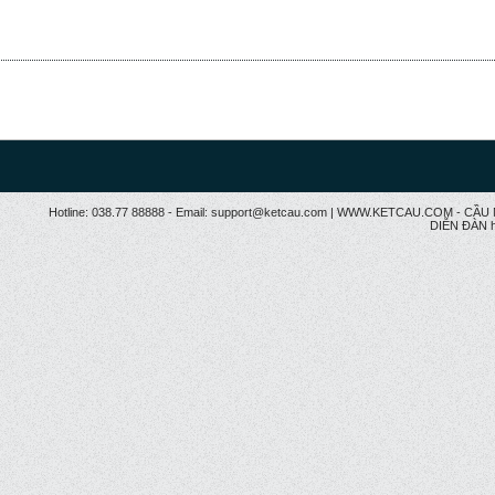
Hotline: 038.77 88888 - Email: support@ketcau.com | WWW.KETCAU.COM - 
DIỄN ĐÀN h