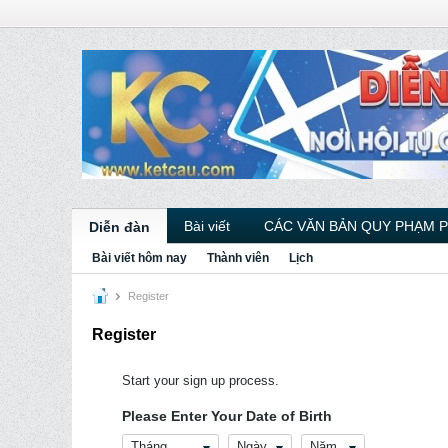
Bài viết
CÁC VĂN BẢN QUY PHẠM 
Diễn đàn
Bài viết hôm nay
Thành viên
Lịch
Register
Register
Start your sign up process.
Please Enter Your Date of Birth
Tháng
Ngày
Năm