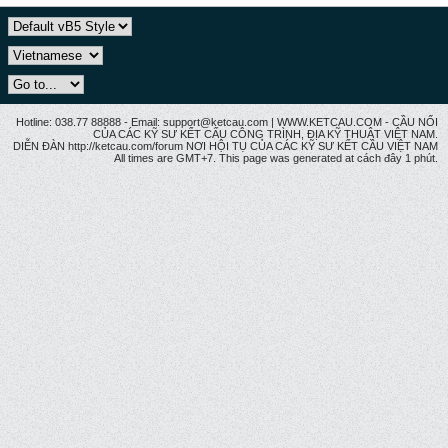
Hotline: 038.77 88888 - Email: support@ketcau.com | WWW.KETCAU.COM - CẦU NỐI
CỦA CÁC KỸ SƯ KẾT CẤU CÔNG TRÌNH, ĐỊA KỸ THUẬT VIỆT NAM.
DIỄN ĐÀN http://ketcau.com/forum NƠI HỘI TỤ CỦA CÁC KỸ SƯ KẾT CÂU VIỆT NAM
All times are GMT+7. This page was generated at cách đây 1 phút.