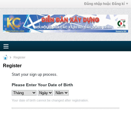
Đăng nhập hoặc Đăng kí
Register
Register
Start your sign up process.
Please Enter Your Date of Birth
Your date of birth cannot be changed after registration.