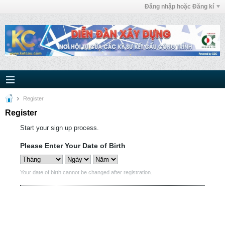
Đăng nhập hoặc Đăng kí
Register
Register
Start your sign up process.
Please Enter Your Date of Birth
Your date of birth cannot be changed after registration.