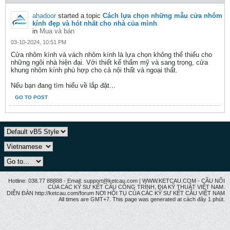
ahadoor
started a topic
Cách lựa chọn những mẫu cửa nhôm
kính đẹp và hót nhất cho nhà của mình
in
Mua và bán
03-10-2024, 10:51 PM
Cửa nhôm kính và vách nhôm kính là lựa chọn không thể thiếu cho
những ngôi nhà hiện đại. Với thiết kế thẩm mỹ và sang trọng, cửa
khung nhôm kính phù hợp cho cả nội thất và ngoại thất.
Nếu bạn đang tìm hiểu về lắp đặt...
GO TO POST
Hotline: 038.77 88888 - Email: support@ketcau.com | WWW.KETCAU.COM - CẦU NỐI
CỦA CÁC KỸ SƯ KẾT CẤU CÔNG TRÌNH, ĐỊA KỸ THUẬT VIỆT NAM.
DIỄN ĐÀN http://ketcau.com/forum NƠI HỘI TỤ CỦA CÁC KỸ SƯ KẾT CÂU VIỆT NAM
All times are GMT+7. This page was generated at cách đây 1 phút.