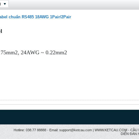
g
Kabel chuẩn RS485 18AWG 1Pair/2Pair
l
 0.75mm2, 24AWG ~ 0.22mm2
Hotline: 038.77 88888 - Email: support@ketcau.com | WWW.KETCAU.COM - 
DIỄN ĐÀN h