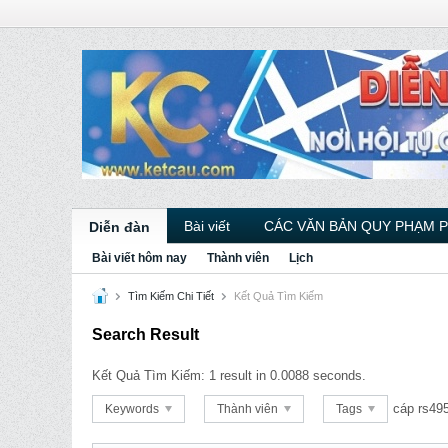
Bài viết
CÁC VĂN BẢN QUY PHẠM 
Diễn đàn
Bài viết hôm nay
Thành viên
Lịch
Tìm Kiếm Chi Tiết
Kết Quả Tìm Kiếm
Search Result
Kết Quả Tìm Kiếm:
1 result in 0.0088 seconds.
cáp rs49
Keywords
Thành viên
Tags