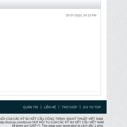
30-07-2020, 04:33 PM
QUẢN TRỊ
LIÊN HỆ
TRỢ GIÚP
GO TO TOP
CẦU NỐI CỦA CÁC KỸ SƯ KẾT CẤU CÔNG TRÌNH, ĐỊA KỸ THUẬT VIỆT NAM.
ttp://ketcau.com/forum NƠI HỘI TỤ CỦA CÁC KỸ SƯ KẾT CÂU VIỆT NAM
All times are GMT+7. This page was generated at cách đây 1 phút.