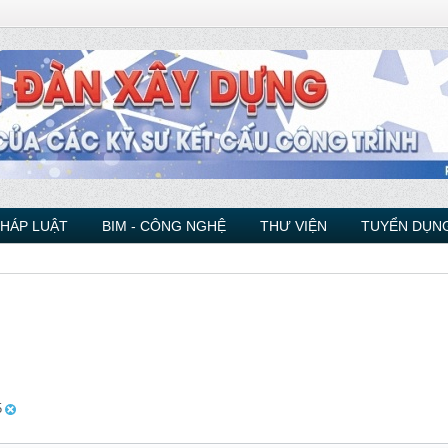
PHÁP LUẬT
BIM - CÔNG NGHỆ
THƯ VIỆN
TUYỂN DỤNG
5