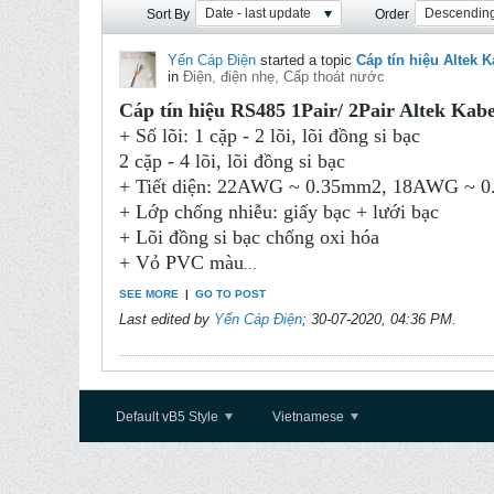
Date - last update
Descendin
Sort By
Order
Yến Cáp Điện
started a topic
Cáp tín hiệu Altek 
in
Điện, điện nhẹ, Cấp thoát nước
Cáp tín hiệu RS485 1Pair/ 2Pair Altek Kabe
+ Số lõi: 1 cặp - 2 lõi, lõi đồng si bạc
2 cặp - 4 lõi, lõi đồng si bạc
+ Tiết diện: 22AWG ~ 0.35mm2, 18AWG ~
+ Lớp chống nhiễu: giấy bạc + lưới bạc
+ Lõi đồng si bạc chống oxi hóa
+ Vỏ PVC màu
...
SEE MORE
|
GO TO POST
Last edited by
Yến Cáp Điện
;
30-07-2020, 04:36 PM
.
Default vB5 Style
Vietnamese