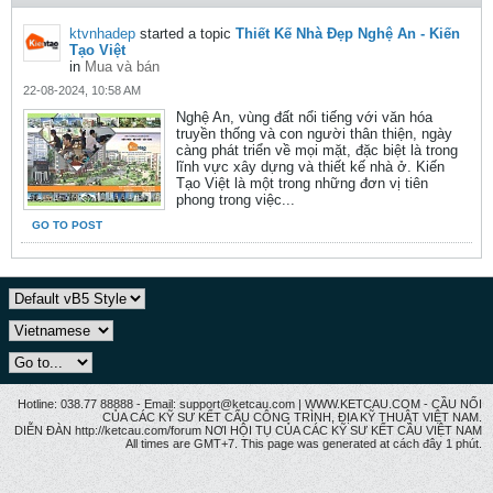
ktvnhadep
started a topic
Thiết Kế Nhà Đẹp Nghệ An - Kiến
Tạo Việt
in
Mua và bán
22-08-2024, 10:58 AM
Nghệ An, vùng đất nổi tiếng với văn hóa
truyền thống và con người thân thiện, ngày
càng phát triển về mọi mặt, đặc biệt là trong
lĩnh vực xây dựng và thiết kế nhà ở. Kiến
Tạo Việt là một trong những đơn vị tiên
phong trong việc...
GO TO POST
Hotline: 038.77 88888 - Email: support@ketcau.com | WWW.KETCAU.COM - CẦU NỐI
CỦA CÁC KỸ SƯ KẾT CẤU CÔNG TRÌNH, ĐỊA KỸ THUẬT VIỆT NAM.
DIỄN ĐÀN http://ketcau.com/forum NƠI HỘI TỤ CỦA CÁC KỸ SƯ KẾT CÂU VIỆT NAM
All times are GMT+7. This page was generated at cách đây 1 phút.