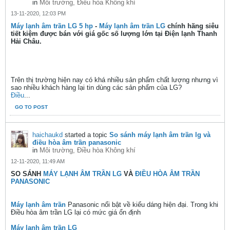
in
Môi trường, Điều hòa Không khí
13-11-2020, 12:03 PM
Máy lạnh âm trần LG 5 hp
-
Máy lạnh âm trần LG
chính hãng siêu
tiết kiệm được bán với giá gốc số lượng lớn tại Điện lạnh Thanh
Hải Châu.
Trên thị trường hiện nay có khá nhiều sản phẩm chất lượng nhưng vì
sao nhiều khách hàng lại tin dùng các sản phẩm của LG?
Điều
...
GO TO POST
haichaukd
started a topic
So sánh máy lạnh âm trần lg và
điều hòa âm trần panasonic
in
Môi trường, Điều hòa Không khí
12-11-2020, 11:49 AM
SO SÁNH
MÁY LẠNH ÂM TRẦN LG
VÀ
ĐIỀU HÒA ÂM TRẦN
PANASONIC
Máy lạnh âm trần
Panasonic nổi bật về kiểu dáng hiện đại. Trong khi
Điều hòa âm trần LG lại có mức giá ổn định
Máy lạnh âm trần LG