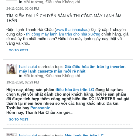
in
Môi trường, Điều hòa Không khí
24-11-2020, 02:06 PM
TÌM KIẾM ĐẠI LÝ CHUYÊN BÁN VÀ THI CÔNG MÁY LẠNH ÂM
TRẦN
Điện Lạnh Thanh Hải Châu (
www.thanhhaichau
) Đại lý cấp 1 chuyên
cung cấp -
thi công máy lạnh âm trần cho nhà xưởng
chính hãng, giá
rẻ mà ủy tín nhất miền nam? Điều hòa máy lạnh ngày nay thật vô
vàng và khó...
GO TO POST
haichaukd
started a topic
Giá điều hòa âm trần lg inverter-
máy lạnh cassette mẫu mới rẻ nhất
in
Môi trường, Điều hòa Không khí
19-11-2020, 02:29 PM
Hiện nay, dòng sản phẩm
điều hòa âm trần LG
đang là sự lựa
chọn tuyệt vời nhất dành cho mọi khách hàng, bởi lẽ sản phẩm
đã được tích hợp thêm công nghệ biến tần DC INVERTER mà giá
thành lại mềm hơn nhiều so với các hãng khác như: Daikin,
Toshiba hay
Panasonic
.
Hôm nay,
Thanh Hải Châu
xin gửi
...
GO TO POST
haichaukd
started a topic
Máy lạnh âm trần LG