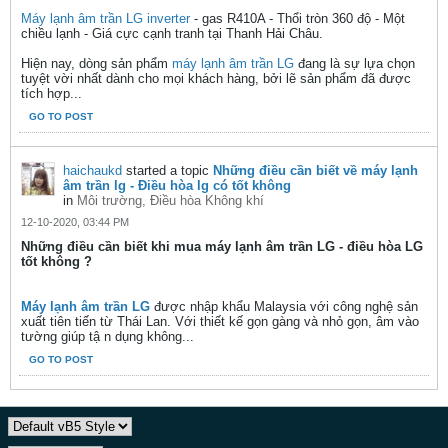
Máy lạnh âm trần LG inverter
- gas R410A - Thổi tròn 360 độ - Một
chiều lạnh - Giá cực cạnh tranh tại Thanh Hải Châu.
Hiện nay, dòng sản phẩm
máy lạnh âm trần LG
đang là sự lựa chọn
tuyệt vời nhất dành cho mọi khách hàng, bởi lẽ sản phẩm đã được
tích hợp...
GO TO POST
haichaukd
started a topic
Những điều cần biết về máy lạnh
âm trần lg - Điều hòa lg có tốt không
in
Môi trường, Điều hòa Không khí
12-10-2020, 03:44 PM
Những điều cần biết khi mua máy lạnh âm trần LG - điều hòa LG
tốt không ?
Máy lạnh âm trần LG
được nhập khẩu Malaysia với công nghệ sản
xuất tiên tiến từ Thái Lan. Với thiết kế gọn gàng và nhỏ gọn, âm vào
tường giúp tậ n dụng không...
GO TO POST