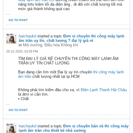
năng tirts kiệm tối đa điện ăng , đi đôi với chất lượng tốt mà
mức giá thành không quá cao.
...
GO TO POST
haichaukd
started a topic
Đơn vị chuyên thi công máy lạnh
âm trần uy tín, chất lượng ? đại lý giá rẻ
in
Môi trường, Điều hòa Không khí
25-11-2020, 03:59 PM
TÌM ĐẠI LÝ GIÁ RẺ CHUYÊN THI CÔNG MÁY LẠNH ÂM
TRẦN UY TÍN CHẤT LƯỢNG
Bạn đang cần tìm một Đại lý uy tín chuyên
thi công máy lạnh
âm trần
chất lượng nhất tại tp.HCM
Không phải tìm kiếm đâu cho xa, vì
Điện Lạnh Thanh Hải Châu
là đơn vị cần tìm.
• Chất
...
GO TO POST
haichaukd
started a topic
Đơn vị chuyên bán và thi công máy
lạnh âm trần cho thiết kế nhà xưởng