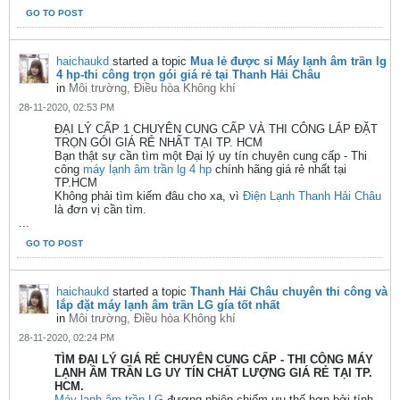
GO TO POST
haichaukd
started a topic
Mua lẻ được sỉ Máy lạnh âm trần lg
4 hp-thi công trọn gói giá rẻ tại Thanh Hải Châu
in
Môi trường, Điều hòa Không khí
28-11-2020, 02:53 PM
ĐẠI LÝ CẤP 1 CHUYÊN CUNG CẤP VÀ THI CÔNG LẮP ĐẶT
TRỌN GÓI GIÁ RẺ NHẤT TẠI TP. HCM
Bạn thật sự cần tìm một Đại lý uy tín chuyên cung cấp - Thi
công
máy lạnh âm trần lg 4 hp
chính hãng giá rẻ nhất tại
TP.HCM
Không phải tìm kiếm đâu cho xa, vì
Điện Lạnh Thanh Hải Châu
là đơn vị cần tìm.
...
GO TO POST
haichaukd
started a topic
Thanh Hải Châu chuyên thi công và
lắp đặt máy lạnh âm trần LG gía tốt nhất
in
Môi trường, Điều hòa Không khí
28-11-2020, 02:24 PM
TÌM ĐẠI LÝ GIÁ RẺ CHUYÊN CUNG CẤP - THI CÔNG MÁY
LẠNH ÂM TRẦN LG UY TÍN CHẤT LƯỢNG GIÁ RẺ TẠI TP.
HCM.
Máy lạnh âm trần LG
đương nhiên chiếm ưu thế hơn bởi tính