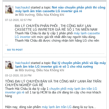
haichaukd
started a topic
Nơi nào chuyên phân phối thi công
máy lạnh âm trần cassette LG inverter giá rẻ
in
Môi trường, Điều hòa Không khí
07-12-2020, 02:57 PM
ĐẠI LÝ CHUYÊN PHÂN PHỐI , THI CÔNG MÁY LẠN
CASSETTE LG INVRETER GIÁ RẺ SỐ 1 TẠI MIỀN NAM
Thanh Hải Châu là đại lý cấp 1 phân phối
máy lạnh cassette
LG inverter
với mức giá tốt nhất đến tay người tiêu dùng.
Thanh Hải Châu đã được chứng nhận bởi hãng LG cho nên
...
GO TO POST
haichaukd
started a topic
Đại lý chuyên phân phối và lắp máy
lạnh âm trần LG inverter giá rẻ số 1 cho nhà xưởng
in
Môi trường, Điều hòa Không khí
03-12-2020, 03:16 PM
TỔNG ĐẠI LÝ CHUYÊN BÁN VÀ THI CÔNG MÁY LẠNH ÂM TRẦN
CHUYÊN NGHIỆP GIÁ RẺ
Thanh Hải Châu là đại lý cấp 1
chuyên phối máy lạnh âm trần LG
inverter giá rẻ
số 1 tại tp.HCM là địa chỉ đáng tin cậy cho mọi khách
hàng
Hiện nay, dòng sản phẩm
máy lạnh âm trần LG
đang là sự lựa...