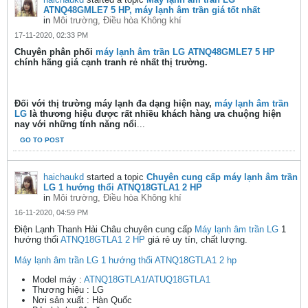
ATNQ48GMLE7 5 HP, máy lạnh âm trần giá tốt nhất
in
Môi trường, Điều hòa Không khí
17-11-2020, 02:33 PM
Chuyên phân phối
máy lạnh âm trần LG ATNQ48GMLE7 5 HP
chính hãng giá cạnh tranh rẻ nhất thị trường.
Đối với thị trường máy lạnh đa dạng hiện nay,
máy lạnh âm trần
LG
là thương hiệu được rất nhiều khách hàng ưa chuộng hiện
nay với những tính năng nổi
...
GO TO POST
haichaukd
started a topic
Chuyên cung cấp máy lạnh âm trần
LG 1 hướng thổi ATNQ18GTLA1 2 HP
in
Môi trường, Điều hòa Không khí
16-11-2020, 04:59 PM
Điện Lạnh Thanh Hải Châu chuyên cung cấp
Máy lạnh âm trần LG
1
hướng thổi
ATNQ18GTLA1 2 HP
giá rẻ uy tín, chất lượng.
Máy lạnh âm trần LG 1 hướng thổi ATNQ18GTLA1 2 hp
Model máy :
ATNQ18GTLA1/ATUQ18GTLA1
Thương hiệu : LG
Nơi sản xuất : Hàn Quốc