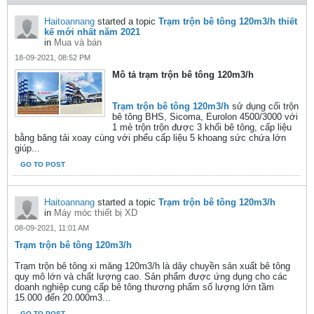
Haitoannang
started a topic
Trạm trộn bê tông 120m3/h thiết
kế mới nhất năm 2021
in
Mua và bán
18-09-2021, 08:52 PM
Mô tả trạm trộn bê tông 120m3/h
Trạm trộn bê tông 120m3/h
sử dụng cối trộn
bê tông BHS, Sicoma, Eurolon 4500/3000 với
1 mẻ trộn trộn được 3 khối bê tông, cấp liệu
bằng băng tải xoay cùng với phểu cấp liệu 5 khoang sức chứa lớn
giúp...
GO TO POST
Haitoannang
started a topic
Trạm trộn bê tông 120m3/h
in
Máy móc thiết bị XD
08-09-2021, 11:01 AM
Trạm trộn bê tông 120m3/h
Trạm trộn bê tông xi măng 120m3/h là dây chuyền sản xuất bê tông
quy mô lớn và chất lượng cao. Sản phẩm được ứng dụng cho các
doanh nghiệp cung cấp bê tông thương phẩm số lượng lớn tầm
15.000 đến 20.000m3...
GO TO POST