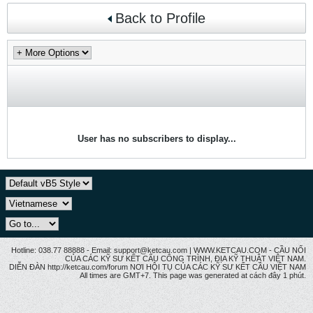
Back to Profile
User has no subscribers to display...
Hotline: 038.77 88888 - Email: support@ketcau.com | WWW.KETCAU.COM - CẦU NỐI
CỦA CÁC KỸ SƯ KẾT CẤU CÔNG TRÌNH, ĐỊA KỸ THUẬT VIỆT NAM.
DIỄN ĐÀN http://ketcau.com/forum NƠI HỘI TỤ CỦA CÁC KỸ SƯ KẾT CÂU VIỆT NAM
All times are GMT+7. This page was generated at cách đây 1 phút.