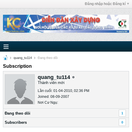
Đăng nhập hoặc Đăng kí
quang_tu114
Ðang theo dõi
Subscription
quang_tu114
Thành viên mới
Lần cuối: 01-04-2010, 02:36 PM
Joined: 08-09-2007
Nơi Cư Ngụ:
Ðang theo dõi
1
Subscribers
0