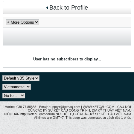
Back to Profile
User has no subscribers to display...
Hotline: 038.77 88888 - Email: support@ketcau.com | WWW.KETCAU.COM - CẦU NỐI
CỦA CÁC KỸ SƯ KẾT CẤU CÔNG TRÌNH, ĐỊA KỸ THUẬT VIỆT NAM.
DIỄN ĐÀN http://ketcau.com/forum NƠI HỘI TỤ CỦA CÁC KỸ SƯ KẾT CÂU VIỆT NAM
All times are GMT+7. This page was generated at cách đây 1 phút.