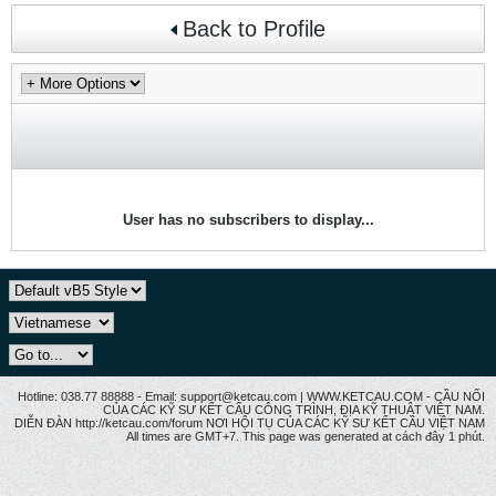
Back to Profile
User has no subscribers to display...
Hotline: 038.77 88888 - Email: support@ketcau.com | WWW.KETCAU.COM - CẦU NỐI
CỦA CÁC KỸ SƯ KẾT CẤU CÔNG TRÌNH, ĐỊA KỸ THUẬT VIỆT NAM.
DIỄN ĐÀN http://ketcau.com/forum NƠI HỘI TỤ CỦA CÁC KỸ SƯ KẾT CÂU VIỆT NAM
All times are GMT+7. This page was generated at cách đây 1 phút.