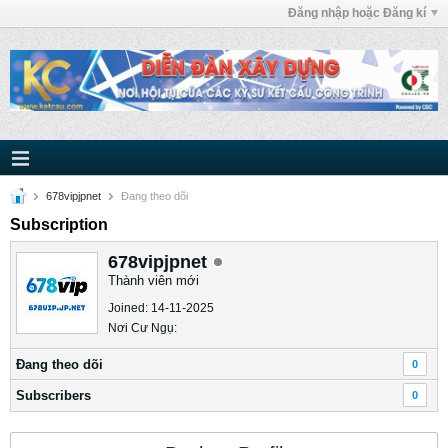
Đăng nhập hoặc Đăng kí
678vipjpnet
Ðang theo dõi
Subscription
678vipjpnet
Thành viên mới
Joined: 14-11-2025
Nơi Cư Ngụ:
Ðang theo dõi
0
Subscribers
0