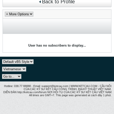
Back to Profile
User has no subscribers to display...
Hotline: 038.77 88888 - Email: support@ketcau.com | WWW.KETCAU.COM - CẦU NỐI
CỦA CÁC KỸ SƯ KẾT CẤU CÔNG TRÌNH, ĐỊA KỸ THUẬT VIỆT NAM.
DIỄN ĐÀN http://ketcau.com/forum NƠI HỘI TỤ CỦA CÁC KỸ SƯ KẾT CÂU VIỆT NAM
All times are GMT+7. This page was generated at cách đây 1 phút.