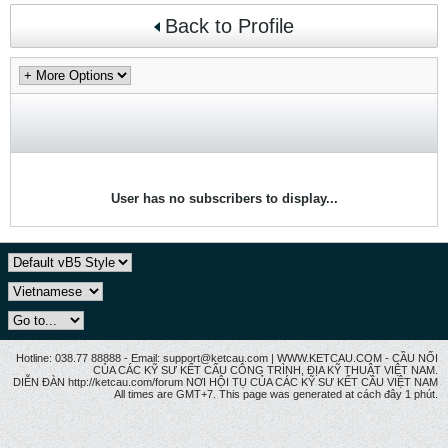
Back to Profile
User has no subscribers to display...
Hotline: 038.77 88888 - Email: support@ketcau.com | WWW.KETCAU.COM - CẦU NỐI
CỦA CÁC KỸ SƯ KẾT CẤU CÔNG TRÌNH, ĐỊA KỸ THUẬT VIỆT NAM.
DIỄN ĐÀN http://ketcau.com/forum NƠI HỘI TỤ CỦA CÁC KỸ SƯ KẾT CÂU VIỆT NAM
All times are GMT+7. This page was generated at cách đây 1 phút.