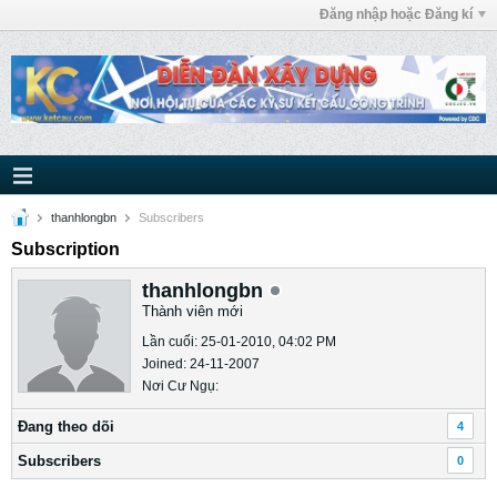
Đăng nhập hoặc Đăng kí
thanhlongbn
Subscribers
Subscription
thanhlongbn
Thành viên mới
Lần cuối: 25-01-2010, 04:02 PM
Joined: 24-11-2007
Nơi Cư Ngụ:
Ðang theo dõi
4
Subscribers
0