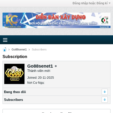
Đăng nhập hoặc Đăng kí
Go88senet1
Subscribers
Subscription
Go88senet1
Thành viên mới
Joined: 20-11-2025
Nơi Cư Ngụ:
Ðang theo dõi
0
Subscribers
0