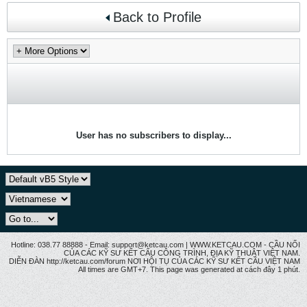
Back to Profile
User has no subscribers to display...
Hotline: 038.77 88888 - Email: support@ketcau.com | WWW.KETCAU.COM - CẦU NỐI
CỦA CÁC KỸ SƯ KẾT CẤU CÔNG TRÌNH, ĐỊA KỸ THUẬT VIỆT NAM.
DIỄN ĐÀN http://ketcau.com/forum NƠI HỘI TỤ CỦA CÁC KỸ SƯ KẾT CÂU VIỆT NAM
All times are GMT+7. This page was generated at cách đây 1 phút.