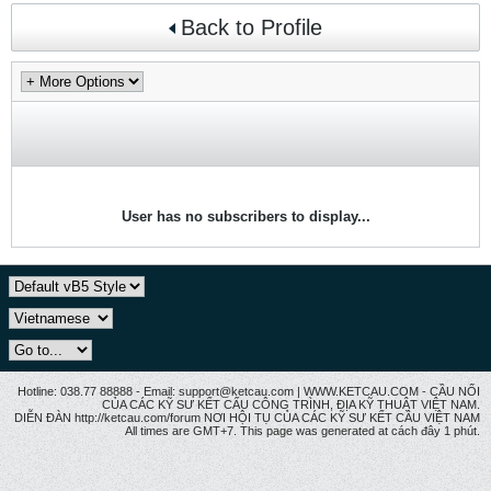
Back to Profile
User has no subscribers to display...
Hotline: 038.77 88888 - Email: support@ketcau.com | WWW.KETCAU.COM - CẦU NỐI
CỦA CÁC KỸ SƯ KẾT CẤU CÔNG TRÌNH, ĐỊA KỸ THUẬT VIỆT NAM.
DIỄN ĐÀN http://ketcau.com/forum NƠI HỘI TỤ CỦA CÁC KỸ SƯ KẾT CÂU VIỆT NAM
All times are GMT+7. This page was generated at cách đây 1 phút.