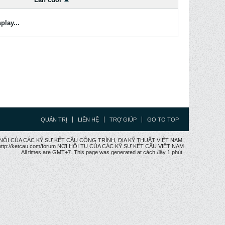
play...
QUẢN TRỊ
LIÊN HỆ
TRỢ GIÚP
GO TO TOP
CẦU NỐI CỦA CÁC KỸ SƯ KẾT CẤU CÔNG TRÌNH, ĐỊA KỸ THUẬT VIỆT NAM.
ttp://ketcau.com/forum NƠI HỘI TỤ CỦA CÁC KỸ SƯ KẾT CÂU VIỆT NAM
All times are GMT+7. This page was generated at cách đây 1 phút.