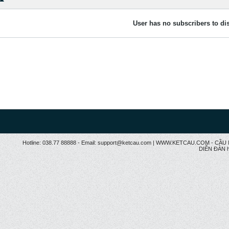
User has no subscribers to dis
Hotline: 038.77 88888 - Email: support@ketcau.com | WWW.KETCAU.COM - 
DIỄN ĐÀN h