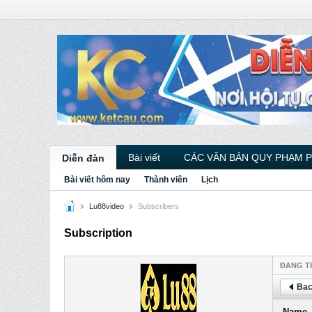
Bài viết
CÁC VĂN BẢN QUY PHẠM 
Diễn đàn
Bài viết hôm nay
Thành viên
Lịch
Lu88video
Subscribers
Subscription
ÐANG T
Bac
Name