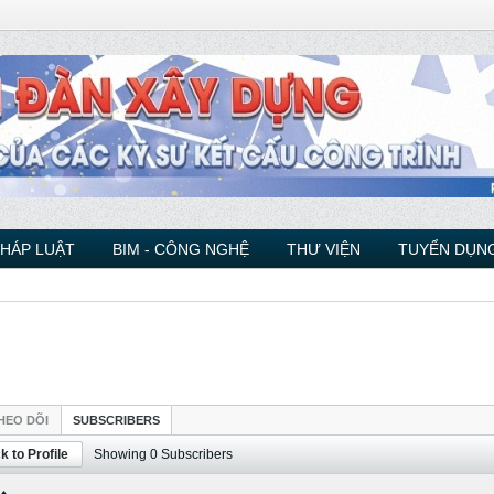
PHÁP LUẬT
BIM - CÔNG NGHỆ
THƯ VIỆN
TUYỂN DỤNG
HEO DÕI
SUBSCRIBERS
k to Profile
Showing
0
Subscribers